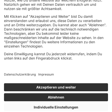
Dermatologisch getestet
UNSERE STORY
FILIALSUCHE
KONTAKT
BENELUX WEBSITE
IMPRESSUM
DATENSCHUTZ
BARRIEREFREIHEIT
© 2026 ICB innovative cosmetic brands GmbH