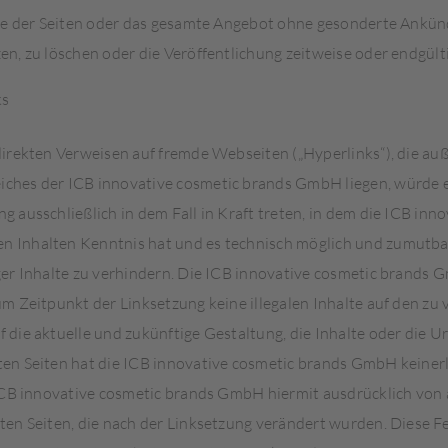
eile der Seiten oder das gesamte Angebot ohne gesonderte Ankü
en, zu löschen oder die Veröffentlichung zeitweise oder endgülti
ks
direkten Verweisen auf fremde Webseiten („Hyperlinks“), die au
ches der ICB innovative cosmetic brands GmbH liegen, würde 
g ausschließlich in dem Fall in Kraft treten, in dem die ICB inn
 Inhalten Kenntnis hat und es technisch möglich und zumutba
ger Inhalte zu verhindern. Die ICB innovative cosmetic brands 
um Zeitpunkt der Linksetzung keine illegalen Inhalte auf den zu
 die aktuelle und zukünftige Gestaltung, die Inhalte oder die U
en Seiten hat die ICB innovative cosmetic brands GmbH keinerl
 ICB innovative cosmetic brands GmbH hiermit ausdrücklich von a
ten Seiten, die nach der Linksetzung verändert wurden. Diese Fes