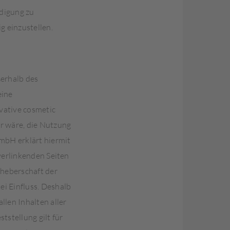
ndigung zu
g einzustellen.
ßerhalb des
eine
ovative cosmetic
r wäre, die Nutzung
GmbH erklärt hiermit
 verlinkenden Seiten
rheberschaft der
ei Einfluss. Deshalb
llen Inhalten aller
tstellung gilt für