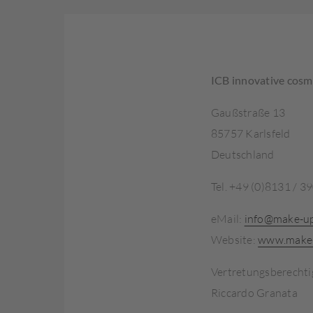
ICB innovative cos
Gaußstraße 13
85757 Karlsfeld
Deutschland
Tel. +49 (0)8131 / 3
eMail:
info@make-up
Website:
www.make-
Vertretungsberechti
Riccardo Granata