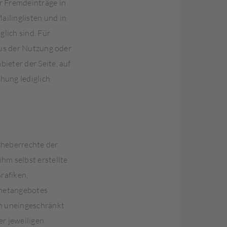
r Fremdeinträge in
ailinglisten und in
lich sind. Für
aus der Nutzung oder
ieter der Seite, auf
chung lediglich
rheberrechte der
m selbst erstellte
rafiken,
rnetangebotes
n uneingeschränkt
r jeweiligen