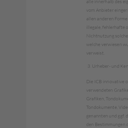
alle innerhalb des e
vom Anbieter eingeri
allen anderen Formen
illegale, fehlerhaft
Nichtnutzung solcher
welche verwiesen wurd
verweist.
Urheber- und Ken
Die ICB innovative c
verwendeten Grafike
Grafiken, Tondokumen
Tondokumente, Video
genannten und ggf. 
den Bestimmungen de