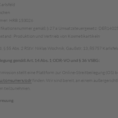
arlsfeld
nchen
mmer: HRB 153026
ifikationsnummer gemäß § 27 a Umsatzsteuergesetz: DE81402
tand: Produktion und Vertrieb von Kosmetikartikeln
.d. § 55 Abs. 2 RStV: Niklas Wochnik, Gaußstr. 13, 85757 Karlsfel
eilegung gemäß Art. 14 Abs. 1 ODR-VO und § 36 VSBG:
ission stellt eine Plattform zur Online-Streitbeilegung (OS) be
u/consumers/odr
finden. Wir sind bereit, an einem außergericht
en teilzunehmen.
treuung