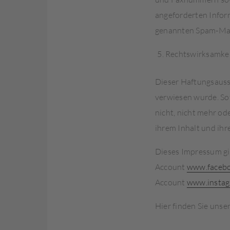
angeforderten Inform
genannten Spam-Mail
Rechtswirksamke
Dieser Haftungsaussc
verwiesen wurde. Sof
nicht, nicht mehr od
ihrem Inhalt und ihr
Dieses Impressum gi
Account
www.facebo
Account
www.instag
Hier finden Sie unse