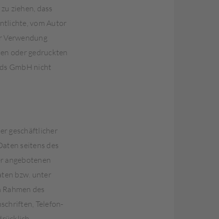
 zu ziehen, dass
ntlichte, vom Autor
der Verwendung
hen oder gedruckten
ands GmbH nicht
er geschäftlicher
Daten seitens des
ler angebotenen
aten bzw. unter
im Rahmen des
chriften, Telefon-
rücklich