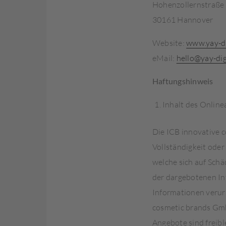
Hohenzollernstraße
30161 Hannover
Website:
www.yay-di
eMail:
hello@yay-dig
Haftungshinweis
Inhalt des Onlin
Die ICB innovative 
Vollständigkeit oder
welche sich auf Schä
der dargebotenen In
Informationen verurs
cosmetic brands GmbH
Angebote sind freib