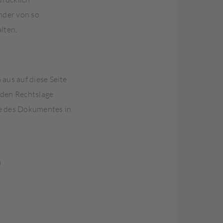
ender von so
lten.
 aus auf diese Seite
nden Rechtslage
ile des Dokumentes in
m