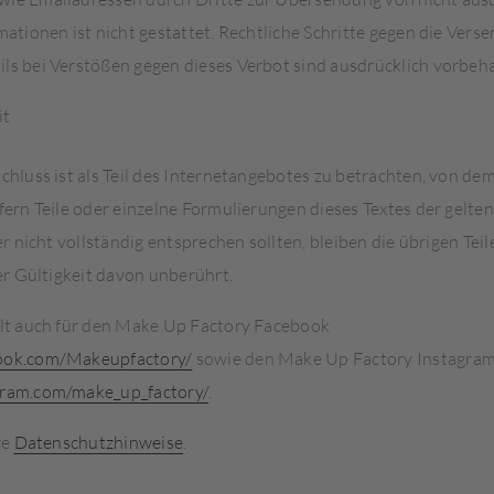
ationen ist nicht gestattet. Rechtliche Schritte gegen die Vers
s bei Verstößen gegen dieses Verbot sind ausdrücklich vorbeha
it
hluss ist als Teil des Internetangebotes zu betrachten, von dem
ern Teile oder einzelne Formulierungen dieses Textes der gelte
er nicht vollständig entsprechen sollten, bleiben die übrigen Te
er Gültigkeit davon unberührt.
lt auch für den Make Up Factory Facebook
ok.com/Makeupfactory/
sowie den Make Up Factory Instagra
ram.com/make_up_factory/
.
re
Datenschutzhinweise
.