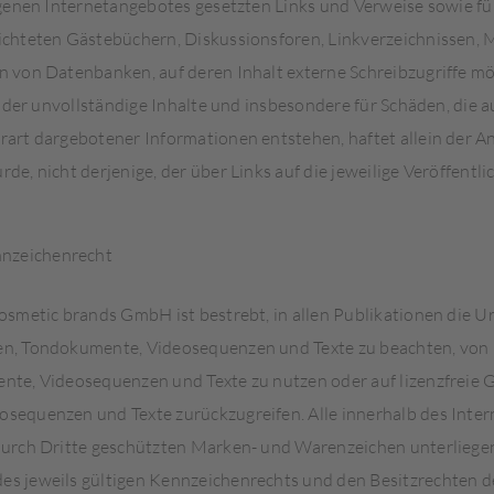
igenen Internetangebotes gesetzten Links und Verweise sowie fü
chteten Gästebüchern, Diskussionsforen, Linkverzeichnissen, M
 von Datenbanken, auf deren Inhalt externe Schreibzugriffe mög
e oder unvollständige Inhalte und insbesondere für Schäden, die 
art dargebotener Informationen entstehen, haftet allein der Anb
e, nicht derjenige, der über Links auf die jeweilige Veröffentli
nzeichenrecht
osmetic brands GmbH ist bestrebt, in allen Publikationen die U
n, Tondokumente, Videosequenzen und Texte zu beachten, von ih
te, Videosequenzen und Texte zu nutzen oder auf lizenzfreie G
sequenzen und Texte zurückzugreifen. Alle innerhalb des Inte
durch Dritte geschützten Marken- und Warenzeichen unterliege
s jeweils gültigen Kennzeichenrechts und den Besitzrechten de