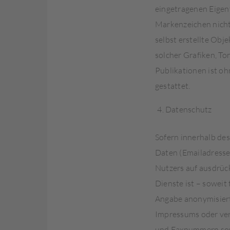
eingetragenen Eigent
Markenzeichen nicht 
selbst erstellte Obj
solcher Grafiken, T
Publikationen ist o
gestattet.
Datenschutz
Sofern innerhalb des
Daten (Emailadressen
Nutzers auf ausdrück
Dienste ist – sowei
Angabe anonymisiert
Impressums oder ver
und Faxnummern sowi