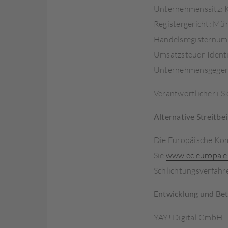
Unternehmenssitz: K
Registergericht: Mü
Handelsregisternu
Umsatzsteuer-Ident
Unternehmensgegens
Verantwortlicher i.S
Alternative Streitb
Die Europäische Komm
Sie
www.ec.europa.e
Schlichtungsverfahr
Entwicklung und Be
YAY! Digital GmbH