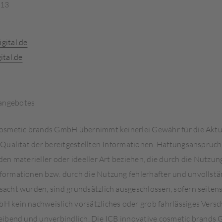
 13
gital.de
ital.de
eangebotes
cosmetic brands GmbH übernimmt keinerlei Gewähr für die Aktual
 Qualität der bereitgestellten Informationen. Haftungsansprüch
den materieller oder ideeller Art beziehen, die durch die Nutzu
formationen bzw. durch die Nutzung fehlerhafter und unvollstä
acht wurden, sind grundsätzlich ausgeschlossen, sofern seitens
 kein nachweislich vorsätzliches oder grob fahrlässiges Versch
leibend und unverbindlich. Die ICB innovative cosmetic brands 