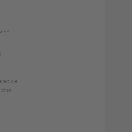
5858
d
reit, die
lichen