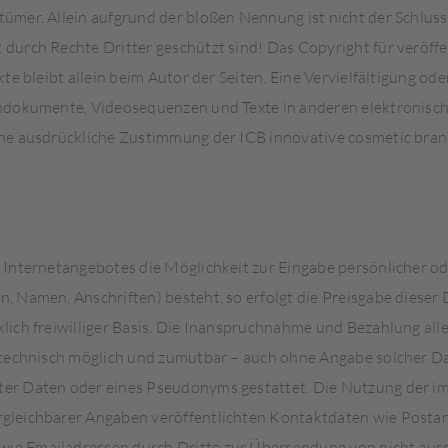
ümer. Allein aufgrund der bloßen Nennung ist nicht der Schluss
durch Rechte Dritter geschützt sind! Das Copyright für veröffe
ekte bleibt allein beim Autor der Seiten. Eine Vervielfältigung o
ondokumente, Videosequenzen und Texte in anderen elektronisc
hne ausdrückliche Zustimmung der ICB innovative cosmetic br
 Internetangebotes die Möglichkeit zur Eingabe persönlicher od
, Namen, Anschriften) besteht, so erfolgt die Preisgabe dieser 
lich freiwilliger Basis. Die Inanspruchnahme und Bezahlung al
t technisch möglich und zumutbar – auch ohne Angabe solcher D
er Daten oder eines Pseudonyms gestattet. Die Nutzung der 
gleichbarer Angaben veröffentlichten Kontaktdaten wie Postans
e Emailadressen durch Dritte zur Übersendung von nicht ausd