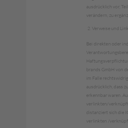
ausdrücklich vor, T
verändern, zu ergänz
Verweise und Lin
Bei direkten oder in
Verantwortungsberei
Haftungsverpflichtun
brands GmbH von den
im Falle rechtswidri
ausdrücklich, dass z
erkennbar waren. Auf
verlinkten/verknüpft
distanziert sich die
verlinkten /verknüpf