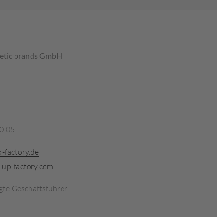
metic brands GmbH
90 05
-factory.de
up-factory.com
gte Geschäftsführer: