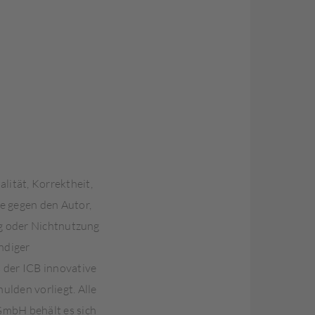
ität, Korrektheit,
e gegen den Autor,
ng oder Nichtnutzung
ndiger
 der ICB innovative
ulden vorliegt. Alle
GmbH behält es sich