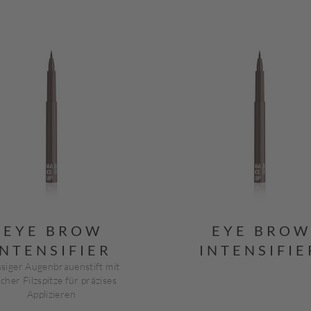
EYE BROW
EYE BROW
INTENSIFIER
INTENSIFIE
ssiger Augenbrauenstift mit
cher Filzspitze für präzises
Applizieren