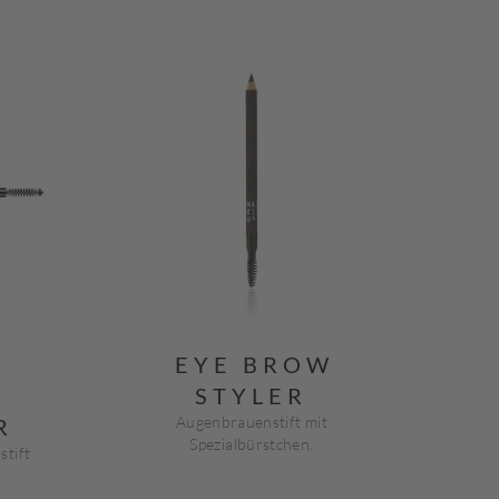
EYE BROW
N
STYLER
Augenbrauenstift mit
R
Spezialbürstchen.
stift