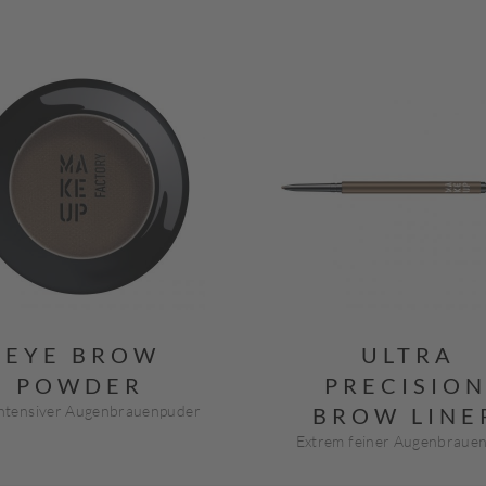
EYE BROW
ULTRA
POWDER
PRECISIO
ntensiver Augenbrauenpuder
BROW LINE
Extrem feiner Augenbrauen