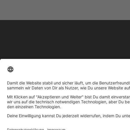
UNSER
© 2026 ICB innovative cosmetic brands GmbH