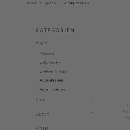
HOME
AUGEN
AUGENBRAUEN
KATEGORIEN
Augen
Mascara
Lidschatten
Eyeliner & Kajal
Augenbrauen
Augen Specials
Teint
Foundation
Flü
Lippen
wei
Concealer
Lippenstift
Pinsel
Puder