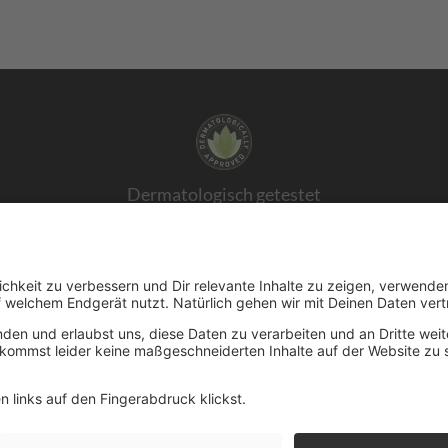
Dermatologisch getestet
E STORY
FILIALSUCHE
KONTAKT
BENELUX W