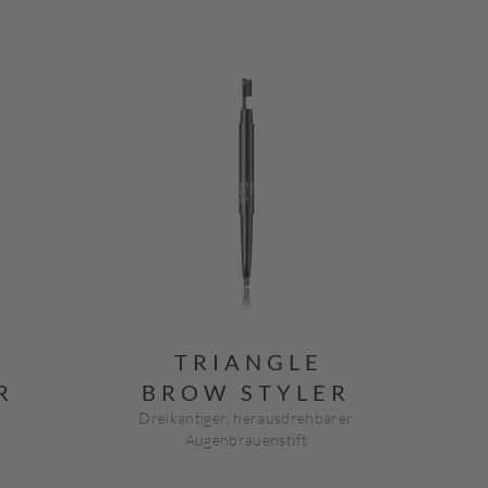
TRIANGLE
R
BROW STYLER
Dreikantiger, herausdrehbarer
Augenbrauenstift