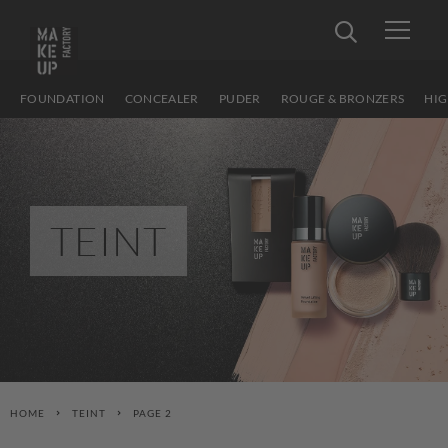
FOUNDATION
CONCEALER
PUDER
ROUGE & BRONZERS
HIG
TEINT
HOME
TEINT
PAGE 2