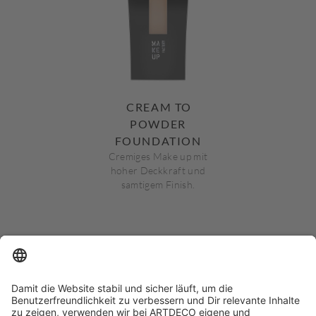
CREAM TO
POWDER
FOUNDATION
Cremiges Make up mit
hoher Deckkraft und
samtigem Finish.
1
2