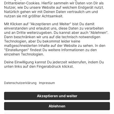
Dermatologisch getestet
UNSERE STORY
FILIALSUCHE
KONTAKT
BENELUX WEBSITE
IMPRESSUM
DATENSCHUTZ
BARRIEREFREIHEIT
© 2026 ICB innovative cosmetic brands GmbH