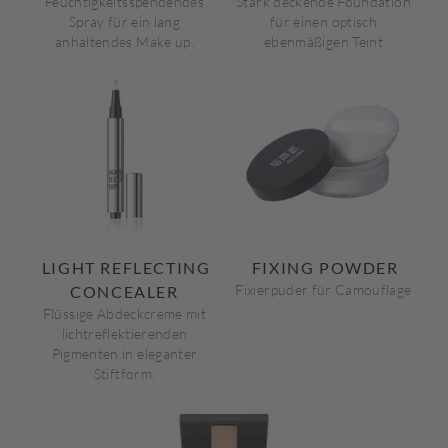
Feuchtigkeitsspendendes
Stark deckende Foundation
Spray für ein lang
für einen optisch
anhaltendes Make up.
ebenmäßigen Teint
LIGHT REFLECTING
FIXING POWDER
Fixierpuder für Camouflage
CONCEALER
Flüssige Abdeckcreme mit
lichtreflektierenden
Pigmenten in eleganter
Stiftform.